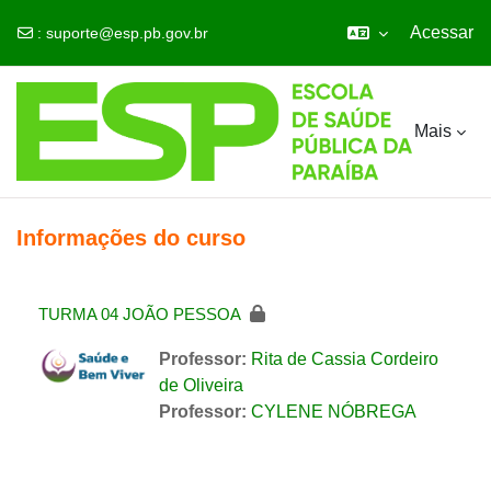
Acessar
:
suporte@esp.pb.gov.br
Ir para o conteúdo principal
Mais
Informações do curso
TURMA 04 JOÃO PESSOA
Professor:
Rita de Cassia Cordeiro
de Oliveira
Professor:
CYLENE NÓBREGA