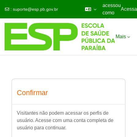
acessou
Acessa
:
suporte@esp.pb.gov.br
como
visitante
Ir para o conteúdo principal
Mais
Confirmar
Visitantes não podem acessar os perfis de
usuário. Acesse com uma conta completa de
usuário para continuar.