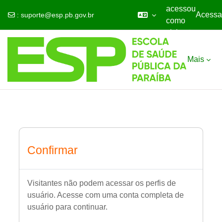
acessou
Acessa
:
suporte@esp.pb.gov.br
como
visitante
Ir para o conteúdo principal
Mais
Confirmar
Visitantes não podem acessar os perfis de
usuário. Acesse com uma conta completa de
usuário para continuar.