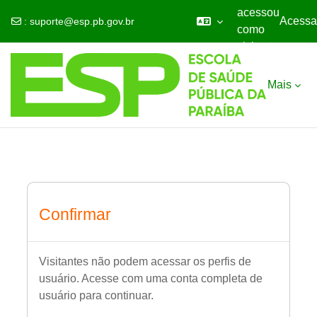
acessou
Acessa
:
suporte@esp.pb.gov.br
como
visitante
Ir para o conteúdo principal
Mais
Confirmar
Visitantes não podem acessar os perfis de
usuário. Acesse com uma conta completa de
usuário para continuar.