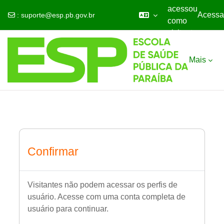
acessou
Acessa
:
suporte@esp.pb.gov.br
como
visitante
Ir para o conteúdo principal
Mais
Confirmar
Visitantes não podem acessar os perfis de
usuário. Acesse com uma conta completa de
usuário para continuar.