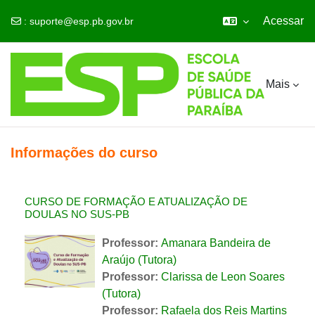
Acessar
:
suporte@esp.pb.gov.br
Ir para o conteúdo principal
Mais
Informações do curso
CURSO DE FORMAÇÃO E ATUALIZAÇÃO DE
DOULAS NO SUS-PB
Professor:
Amanara Bandeira de
Araújo (Tutora)
Professor:
Clarissa de Leon Soares
(Tutora)
Professor:
Rafaela dos Reis Martins