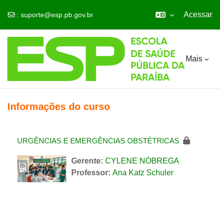
Acessar
:
suporte@esp.pb.gov.br
Ir para o conteúdo principal
Mais
Informações do curso
URGÊNCIAS E EMERGÊNCIAS OBSTÉTRICAS
Gerente:
CYLENE NÓBREGA
Professor:
Ana Katz Schuler