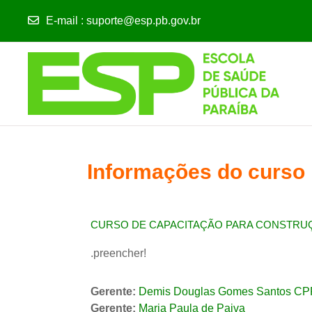
E-mail
:
suporte@esp.pb.gov.br
Ir para o conteúdo principal
Informações do curso
CURSO DE CAPACITAÇÃO PARA CONSTRUÇ
.preencher!
Gerente:
Demis Douglas Gomes Santos CP
Gerente:
Maria Paula de Paiva