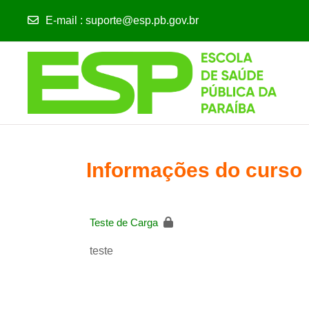
E-mail
:
suporte@esp.pb.gov.br
Ir para o conteúdo principal
Informações do curso
Teste de Carga
teste