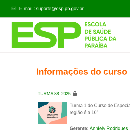
E-mail
:
suporte@esp.pb.gov.br
Ir para o conteúdo principal
Informações do curso
TURMA 88_2025
Turma 1 do Curso de Especial
região é a 16ª.
Gerente:
Anniely Rodrigues